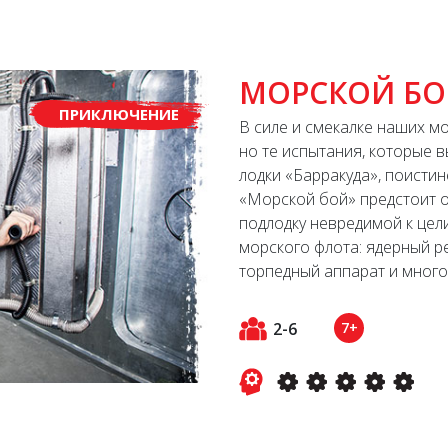
МОРСКОЙ Б
ПРИКЛЮЧЕНИЕ
В силе и смекалке наших м
но те испытания, которые 
лодки «Барракуда», поистин
«Морской бой» предстоит о
подлодку невредимой к цел
морского флота: ядерный ре
торпедный аппарат и много 
2-6
7+