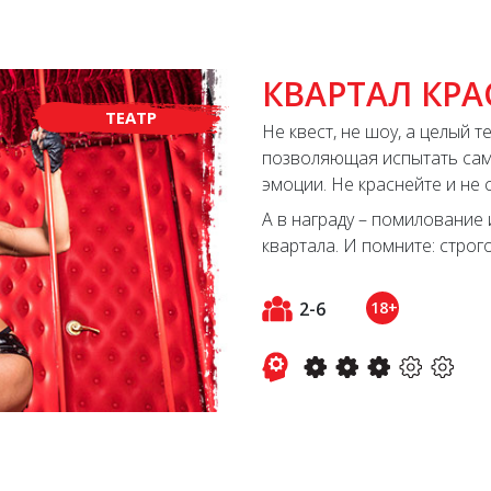
КВАРТАЛ КР
ТЕАТР
Не квест, не шоу, а целый 
позволяющая испытать са
эмоции. Не краснейте и не 
А в награду – помилование 
квартала. И помните: строго
2-6
18+