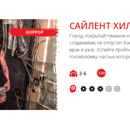
САЙЛЕНТ ХИ
ХОРРОР
Город, покрытый туманом и
созданиями, не отпустит В
мрак и ужас. Успейте пройт
головоломку, частью которо
2-6
14+