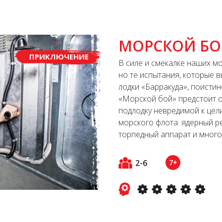
МОРСКОЙ Б
ПРИКЛЮЧЕНИЕ
В силе и смекалке наших м
но те испытания, которые 
лодки «Барракуда», поистин
«Морской бой» предстоит о
подлодку невредимой к цел
морского флота: ядерный ре
торпедный аппарат и много 
2-6
7+