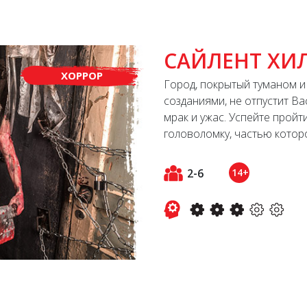
САЙЛЕНТ ХИ
ХОРРОР
Город, покрытый туманом и
созданиями, не отпустит В
мрак и ужас. Успейте пройт
головоломку, частью которо
2-6
14+