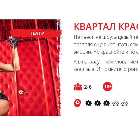
КВАРТАЛ КР
ТЕАТР
Не квест, не шоу, а целый 
позволяющая испытать са
эмоции. Не краснейте и не 
А в награду – помилование 
квартала. И помните: строго
2-6
18+