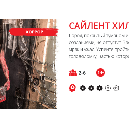
САЙЛЕНТ ХИ
ХОРРОР
Город, покрытый туманом и
созданиями, не отпустит В
мрак и ужас. Успейте пройт
головоломку, частью которо
2-6
14+