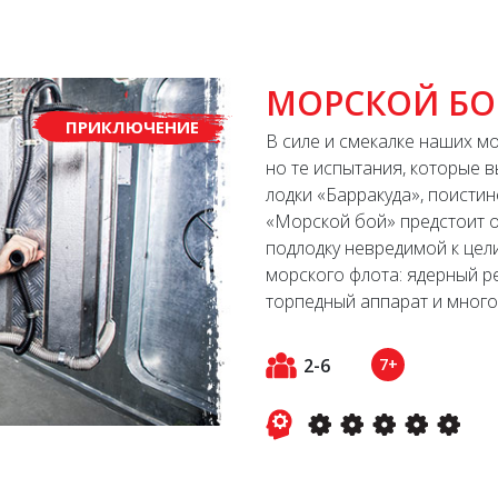
МОРСКОЙ Б
ПРИКЛЮЧЕНИЕ
В силе и смекалке наших м
но те испытания, которые 
лодки «Барракуда», поистин
«Морской бой» предстоит о
подлодку невредимой к цел
морского флота: ядерный ре
торпедный аппарат и много 
2-6
7+