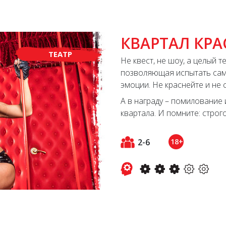
КВАРТАЛ КР
ТЕАТР
Не квест, не шоу, а целый 
позволяющая испытать са
эмоции. Не краснейте и не 
А в награду – помилование 
квартала. И помните: строго
2-6
18+